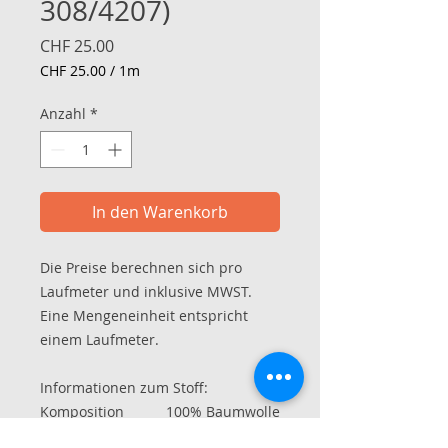
308/4207)
Preis
CHF 25.00
CHF 25.00
/
1m
CHF 25.00
pro
Anzahl
*
1
Meter
In den Warenkorb
Die Preise berechnen sich pro
Laufmeter und inklusive MWST.
Eine Mengeneinheit entspricht
einem Laufmeter.
Informationen zum Stoff:
Komposition
100% Baumwolle
Stoffart
Interlock