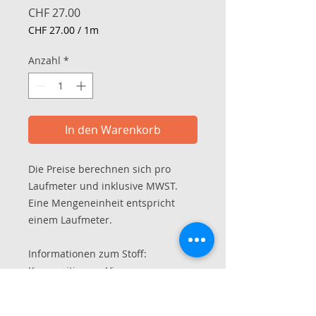
Preis
CHF 27.00
CHF 27.00
/
1m
CHF 27.00
pro
Anzahl
*
1
Meter
In den Warenkorb
Die Preise berechnen sich pro
Laufmeter und inklusive MWST.
Eine Mengeneinheit entspricht
einem Laufmeter.
Informationen zum Stoff:
Komposition
Viscose
Stoffart
Velours/Kettsamt
Breite offen
ca. 130 cm