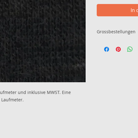
In
Grossbestellungen
Für Grossbestellung
per Mail (info@laib-
31) Kontakt aufzun
eine individuelle Of
aufmeter und inklusive MWST. Eine
 Laufmeter.