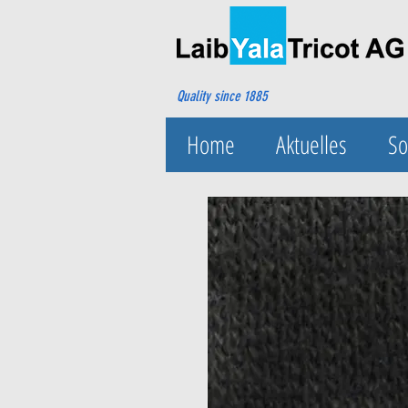
Quality since 1885
Home
Aktuelles
So