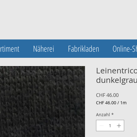
UA-123420548-1
rtiment
Näherei
Fabrikladen
Online-S
Leinentrico
dunkelgrau
Preis
CHF 46.00
CHF 46.00
/
1m
CHF 46.00
pro
Anzahl
*
1
Meter