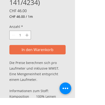
141/4234)
Preis
CHF 46.00
CHF 46.00
/
1m
CHF 46.00
pro
Anzahl
*
1
Meter
In den Warenkorb
Die Preise berechnen sich pro
Laufmeter und inklusive MWST.
Eine Mengeneinheit entspricht
einem Laufmeter.
Informationen zum Stoff:
Komposition
100% Leinen
Stoffart
Single-Jersey