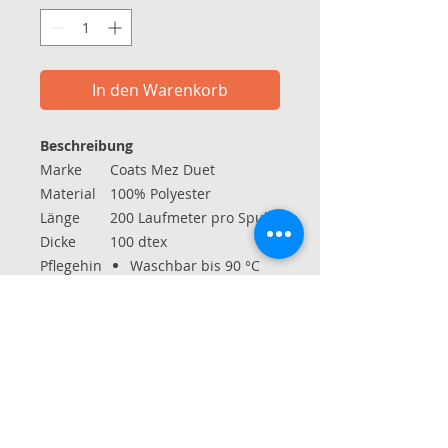
In den Warenkorb
Beschreibung
Marke
Coats Mez Duet
Material
100% Polyester
Länge
200 Laufmeter pro Spule
Dicke
100 dtex
Pflegehin
Waschbar bis 90 °C
weise
ohne Chlor bleichen
normal trocken
bei 150 °C bügeln
Reinigung mit
Perchlorethylenen