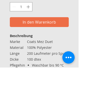
In den Warenkorb
Beschreibung
Marke
Coats Mez Duet
Material
100% Polyester
Länge
200 Laufmeter pro Spule
Dicke
100 dtex
Pflegehin
Waschbar bis 90 °C
weise
ohne Chlor bleichen
normal trocken
bei 150 °C bügeln
Reinigung mit
Perchlorethylenen