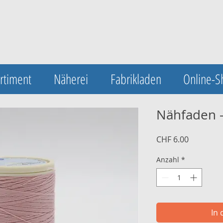
UA-123420548-1
rtiment
Näherei
Fabrikladen
Online-S
Nähfaden 
Preis
CHF 6.00
Anzahl
*
In