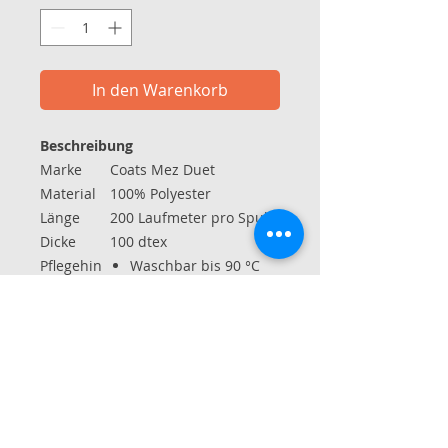
In den Warenkorb
Beschreibung
Marke
Coats Mez Duet
Material
100% Polyester
Länge
200 Laufmeter pro Spule
Dicke
100 dtex
Pflegehin
Waschbar bis 90 °C
weise
ohne Chlor bleichen
normal trocken
bei 150 °C bügeln
Reinigung mit
Perchlorethylenen