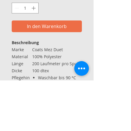
In den Warenkorb
Beschreibung
Marke
Coats Mez Duet
Material
100% Polyester
Länge
200 Laufmeter pro Spule
Dicke
100 dtex
Pflegehin
Waschbar bis 90 °C
weise
ohne Chlor bleichen
normal trocken
bei 150 °C bügeln
Reinigung mit
Perchlorethylenen