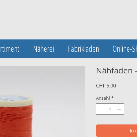
UA-123420548-1
rtiment
Näherei
Fabrikladen
Online-S
Nähfaden 
Preis
CHF 6.00
Anzahl
*
In