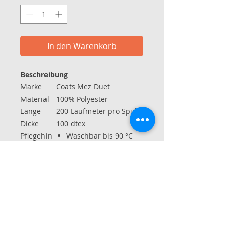
In den Warenkorb
Beschreibung
Marke
Coats Mez Duet
Material
100% Polyester
Länge
200 Laufmeter pro Spule
Dicke
100 dtex
Pflegehin
Waschbar bis 90 °C
weise
ohne Chlor bleichen
normal trocken
bei 150 °C bügeln
Reinigung mit
Perchlorethylenen