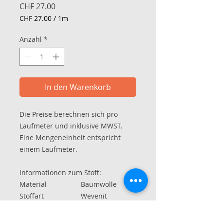
Preis
CHF 27.00
CHF 27.00
/
1m
CHF 27.00
pro
Anzahl
*
1
Meter
In den Warenkorb
Die Preise berechnen sich pro
Laufmeter und inklusive MWST.
Eine Mengeneinheit entspricht
einem Laufmeter.
Informationen zum Stoff:
Material
Baumwolle
Stoffart
Wevenit
Breite im Schlauch
ca. 70 cm