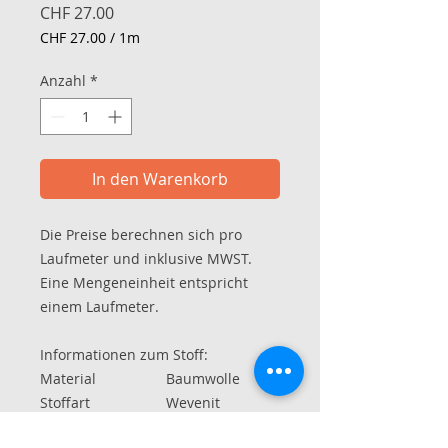
Preis
CHF 27.00
CHF 27.00
/
1m
CHF 27.00
pro
Anzahl
*
1
Meter
In den Warenkorb
Die Preise berechnen sich pro
Laufmeter und inklusive MWST.
Eine Mengeneinheit entspricht
einem Laufmeter.
Informationen zum Stoff:
Material
Baumwolle
Stoffart
Wevenit
Breite im Schlauch
ca. 70 cm