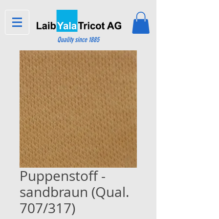
Quality since 1885
Puppenstoff -
sandbraun (Qual.
707/317)