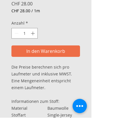
Preis
CHF 28.00
CHF 28.00
/
1m
CHF 28.00
pro
Anzahl
*
1
Meter
In den Warenkorb
Die Preise berechnen sich pro
Laufmeter und inklusive MWST.
Eine Mengeneinheit entspricht
einem Laufmeter.
Informationen zum Stoff:
Material
Baumwolle
Stoffart
Single-Jersey
Breite im Schlauch
ca. 84 cm