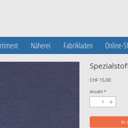
UA-123420548-1
rtiment
Näherei
Fabrikladen
Online-S
Spezialstof
Preis
CHF 15.00
Anzahl
*
In